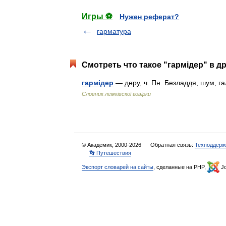
Игры ⚽
Нужен реферат?
гарматура
Смотреть что такое "гармідер" в д
гармідер
— деру, ч. Пн. Безладдя, шум, г
Словник лемківскої говірки
© Академик, 2000-2026
Обратная связь:
Техподдерж
👣 Путешествия
Экспорт словарей на сайты
, сделанные на PHP,
Jo