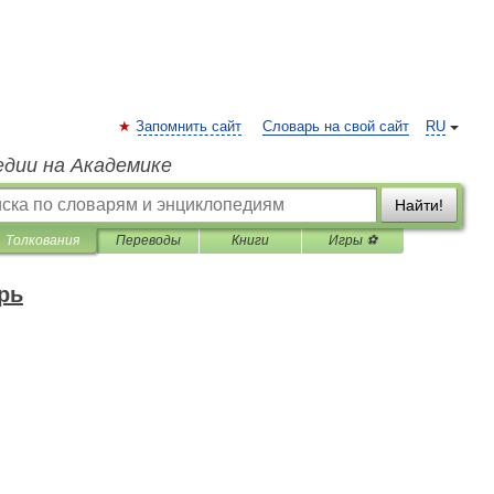
Запомнить сайт
Словарь на свой сайт
RU
едии на Академике
Найти!
Толкования
Переводы
Книги
Игры ⚽
рь