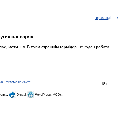
гармонді
ругих словарях:
алас, метушня. В такім страшнім гармідері не годен робити …
ка
,
Реклама на сайте
18+
omla,
Drupal,
WordPress, MODx.