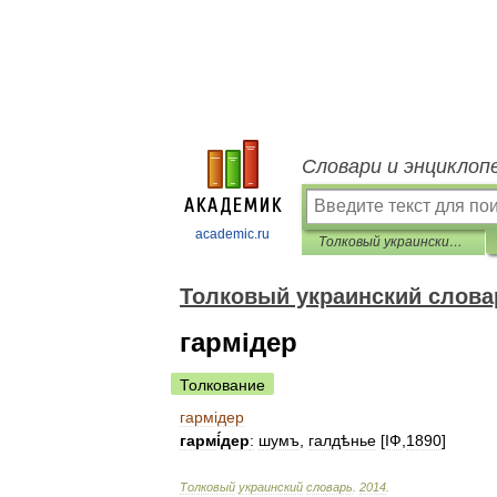
Словари и энциклоп
academic.ru
Толковый украинский словарь
Толковый украинский слова
гармідер
Толкование
гарм
і
дер
гарм
і
́дер
:
шумъ
,
галдѣнье
[
ІФ
,
1890
]
Толковый
украинский
словарь
.
2014
.